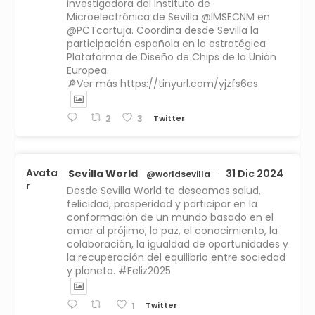
investigadora del Instituto de
Microelectrónica de Sevilla @IMSECNM en
@PCTcartuja. Coordina desde Sevilla la
participación española en la estratégica
Plataforma de Diseño de Chips de la Unión
Europea.
🔎Ver más https://tinyurl.com/yjzfs6es
Twitter
2
3
Avata
Sevilla World
31 Dic 2024
@worldsevilla
·
r
Desde Sevilla World te deseamos salud,
felicidad, prosperidad y participar en la
conformación de un mundo basado en el
amor al prójimo, la paz, el conocimiento, la
colaboración, la igualdad de oportunidades y
la recuperación del equilibrio entre sociedad
y planeta. #Feliz2025
Twitter
1