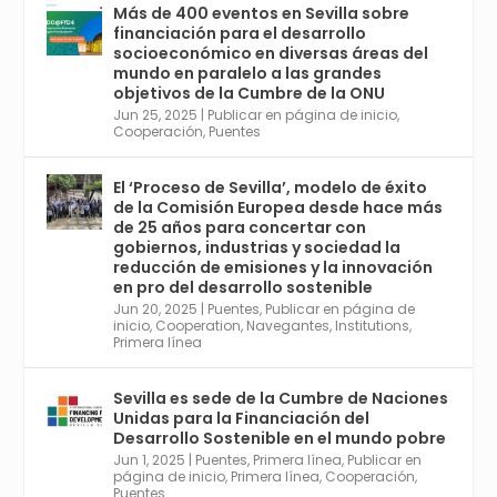
con el Congreso de Parasitología. Del día 3 al
Más de 400 eventos en Sevilla sobre
6, Congreso de Metodología de Ciencias
financiación para el desarrollo
Sociales y la Salud; y los días 5 y 6 Jornadas
socioeconómico en diversas áreas del
de Economía Industrial.
mundo en paralelo a las grandes
objetivos de la Cumbre de la ONU
4
Jun 25, 2025
|
Publicar en página de inicio
,
Twitter
1
2
Cooperación
,
Puentes
El ‘Proceso de Sevilla’, modelo de éxito
de la Comisión Europea desde hace más
Avata
Sevilla World
@worldsevilla
·
de 25 años para concertar con
r
21 May 2024
gobiernos, industrias y sociedad la
Conoce a @mvbim, la empresa sevillana
reducción de emisiones y la innovación
que ha sido pionera en España en el uso de
en pro del desarrollo sostenible
la tecnología BIM para digitalizar e
Jun 20, 2025
|
Puentes
,
Publicar en página de
inicio
,
Cooperation
,
Navegantes
,
Institutions
,
industrializar la arquitectura y la
Primera línea
construcción. Ver su dimensión
internacional en el reportaje de
@juanluispavon1 en @elCorreoWeb :
Sevilla es sede de la Cumbre de Naciones
https://tinyurl.com/yfa2h55p
Unidas para la Financiación del
Desarrollo Sostenible en el mundo pobre
Jun 1, 2025
|
Puentes
,
Primera línea
,
Publicar en
Twitter
2
6
página de inicio
,
Primera línea
,
Cooperación
,
Puentes