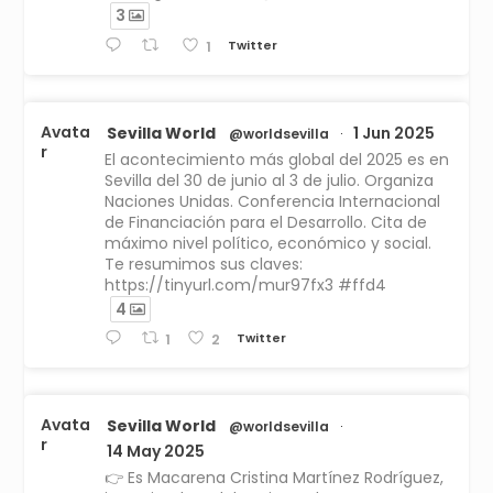
3
Twitter
1
Avata
Sevilla World
1 Jun 2025
@worldsevilla
·
r
El acontecimiento más global del 2025 es en
Sevilla del 30 de junio al 3 de julio. Organiza
Naciones Unidas. Conferencia Internacional
de Financiación para el Desarrollo. Cita de
máximo nivel político, económico y social.
Te resumimos sus claves:
https://tinyurl.com/mur97fx3 #ffd4
4
Twitter
1
2
Avata
Sevilla World
@worldsevilla
·
r
14 May 2025
👉 Es Macarena Cristina Martínez Rodríguez,