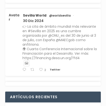
Avata
Sevilla World
@worldsevilla
·
r
30 Dic 2024
👉 La cita de ámbito mundial más relevante
en #Sevilla en 2025 es una cumbre
organizada por @ONU_es del 30 de junio al 3
de julio, con España @MAECgob como
anfitriona.
🌍 Cuarta Conferencia Internacional sobre la
Financiación para el Desarrollo. Ver más:
https://financing.desa.un.org/ffd4
Twitter
2
Avata
Sevilla World
1 Sep 2024
@worldsevilla
·
r
La temporada de congresos científicos
ARTÍCULOS RECIENTES
comienza en Sevilla este lunes 2 con la
Conferencia Internacional sobre Catálisis, y