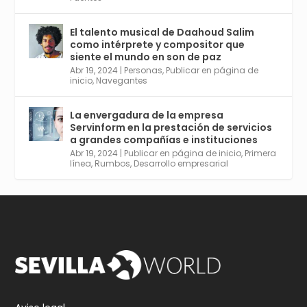
El talento musical de Daahoud Salim
Avata
Sevilla World
@worldsevilla
·
como intérprete y compositor que
r
30 Abr 2024
siente el mundo en son de paz
Aprovéchalo si vives en Sevilla capital o
Abr 19, 2024
|
Personas
,
Publicar en página de
provincia. Curso gratuito en Internet de las
inicio
,
Navegantes
Cosas, Inteligencia Artificial y Smart Cities
para Entornos 5G, Comienza en junio. El
La envergadura de la empresa
plazo acaba el 2 de mayo. Dota de gran
Servinform en la prestación de servicios
empleabilidad. Ver y enlace a inscripción:
a grandes compañías e instituciones
https://tinyurl.com/yu5xhwjr
Abr 19, 2024
|
Publicar en página de inicio
,
Primera
línea
,
Rumbos
,
Desarrollo empresarial
Twitter
3
5
Cargar más