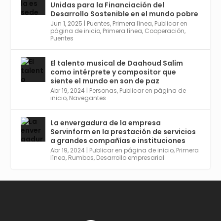
https://tinyurl.com/yfa2h55p
Unidas para la Financiación del
Desarrollo Sostenible en el mundo pobre
Jun 1, 2025
|
Puentes
,
Primera línea
,
Publicar en
Twitter
2
6
página de inicio
,
Primera línea
,
Cooperación
,
Puentes
El talento musical de Daahoud Salim
Avata
Sevilla World
@worldsevilla
·
como intérprete y compositor que
r
30 Abr 2024
siente el mundo en son de paz
Aprovéchalo si vives en Sevilla capital o
Abr 19, 2024
|
Personas
,
Publicar en página de
provincia. Curso gratuito en Internet de las
inicio
,
Navegantes
Cosas, Inteligencia Artificial y Smart Cities
para Entornos 5G, Comienza en junio. El
La envergadura de la empresa
plazo acaba el 2 de mayo. Dota de gran
Servinform en la prestación de servicios
empleabilidad. Ver y enlace a inscripción:
a grandes compañías e instituciones
https://tinyurl.com/yu5xhwjr
Abr 19, 2024
|
Publicar en página de inicio
,
Primera
línea
,
Rumbos
,
Desarrollo empresarial
Twitter
3
5
Cargar más