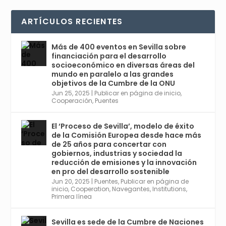
Avata
Sevilla World
1 Sep 2024
@worldsevilla
·
r
La temporada de congresos científicos
ARTÍCULOS RECIENTES
comienza en Sevilla este lunes 2 con la
Conferencia Internacional sobre Catálisis, y
con el Congreso de Parasitología. Del día 3 al
Más de 400 eventos en Sevilla sobre
6, Congreso de Metodología de Ciencias
financiación para el desarrollo
Sociales y la Salud; y los días 5 y 6 Jornadas
socioeconómico en diversas áreas del
de Economía Industrial.
mundo en paralelo a las grandes
objetivos de la Cumbre de la ONU
4
Jun 25, 2025
|
Publicar en página de inicio
,
Twitter
1
2
Cooperación
,
Puentes
El ‘Proceso de Sevilla’, modelo de éxito
de la Comisión Europea desde hace más
Avata
Sevilla World
@worldsevilla
·
de 25 años para concertar con
r
21 May 2024
gobiernos, industrias y sociedad la
Conoce a @mvbim, la empresa sevillana
reducción de emisiones y la innovación
que ha sido pionera en España en el uso de
en pro del desarrollo sostenible
la tecnología BIM para digitalizar e
Jun 20, 2025
|
Puentes
,
Publicar en página de
inicio
,
Cooperation
,
Navegantes
,
Institutions
,
industrializar la arquitectura y la
Primera línea
construcción. Ver su dimensión
internacional en el reportaje de
@juanluispavon1 en @elCorreoWeb :
Sevilla es sede de la Cumbre de Naciones