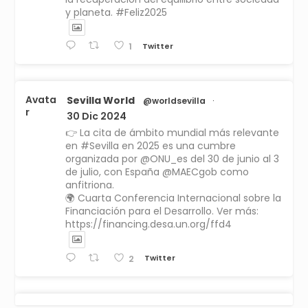
y planeta. #Feliz2025
Twitter
1
Avata
Sevilla World
@worldsevilla
·
r
30 Dic 2024
👉 La cita de ámbito mundial más relevante
en #Sevilla en 2025 es una cumbre
organizada por @ONU_es del 30 de junio al 3
de julio, con España @MAECgob como
anfitriona.
🌍 Cuarta Conferencia Internacional sobre la
Financiación para el Desarrollo. Ver más:
https://financing.desa.un.org/ffd4
Twitter
2