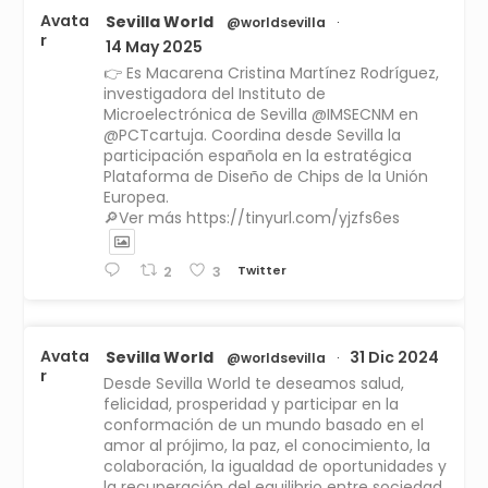
Avata
Sevilla World
@worldsevilla
·
r
14 May 2025
👉 Es Macarena Cristina Martínez Rodríguez,
investigadora del Instituto de
Microelectrónica de Sevilla @IMSECNM en
@PCTcartuja. Coordina desde Sevilla la
participación española en la estratégica
Plataforma de Diseño de Chips de la Unión
Europea.
🔎Ver más https://tinyurl.com/yjzfs6es
Twitter
2
3
Avata
Sevilla World
31 Dic 2024
@worldsevilla
·
r
Desde Sevilla World te deseamos salud,
felicidad, prosperidad y participar en la
conformación de un mundo basado en el
amor al prójimo, la paz, el conocimiento, la
colaboración, la igualdad de oportunidades y
la recuperación del equilibrio entre sociedad