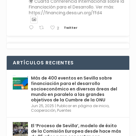
🌍 Cuarta Conferencia Internacional sobre la
Financiación para el Desarrollo. Ver más:
https://financing.desa.un.org/ffd4
Twitter
2
Avata
Sevilla World
1 Sep 2024
@worldsevilla
·
r
La temporada de congresos científicos
ARTÍCULOS RECIENTES
comienza en Sevilla este lunes 2 con la
Conferencia Internacional sobre Catálisis, y
con el Congreso de Parasitología. Del día 3 al
Más de 400 eventos en Sevilla sobre
6, Congreso de Metodología de Ciencias
financiación para el desarrollo
Sociales y la Salud; y los días 5 y 6 Jornadas
socioeconómico en diversas áreas del
de Economía Industrial.
mundo en paralelo a las grandes
objetivos de la Cumbre de la ONU
4
Jun 25, 2025
|
Publicar en página de inicio
,
Twitter
1
2
Cooperación
,
Puentes
El ‘Proceso de Sevilla’, modelo de éxito
de la Comisión Europea desde hace más
Avata
Sevilla World
@worldsevilla
·