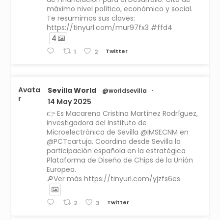
máximo nivel político, económico y social.
Te resumimos sus claves:
https://tinyurl.com/mur97fx3 #ffd4
4
Twitter
1
2
Avata
Sevilla World
@worldsevilla
·
r
14 May 2025
👉 Es Macarena Cristina Martínez Rodríguez,
investigadora del Instituto de
Microelectrónica de Sevilla @IMSECNM en
@PCTcartuja. Coordina desde Sevilla la
participación española en la estratégica
Plataforma de Diseño de Chips de la Unión
Europea.
🔎Ver más https://tinyurl.com/yjzfs6es
Twitter
2
3