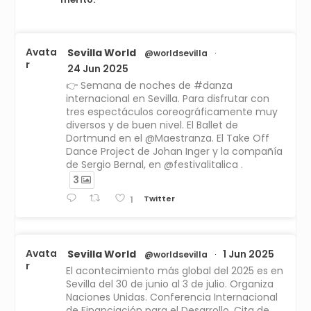
Avata
Sevilla World
@worldsevilla
·
r
24 Jun 2025
👉 Semana de noches de #danza
internacional en Sevilla. Para disfrutar con
tres espectáculos coreográficamente muy
diversos y de buen nivel. El Ballet de
Dortmund en el @Maestranza. El Take Off
Dance Project de Johan Inger y la compañía
de Sergio Bernal, en @festivalitalica .
3
Twitter
1
Avata
Sevilla World
1 Jun 2025
@worldsevilla
·
r
El acontecimiento más global del 2025 es en
Sevilla del 30 de junio al 3 de julio. Organiza
Naciones Unidas. Conferencia Internacional
de Financiación para el Desarrollo. Cita de