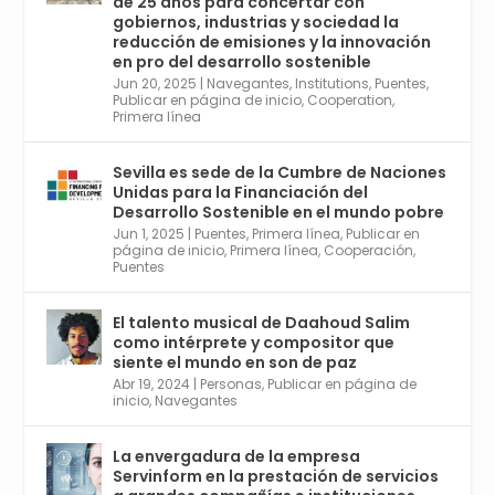
de 25 años para concertar con
r
21 May 2024
gobiernos, industrias y sociedad la
Conoce a @mvbim, la empresa sevillana
reducción de emisiones y la innovación
que ha sido pionera en España en el uso de
en pro del desarrollo sostenible
la tecnología BIM para digitalizar e
Jun 20, 2025
|
Navegantes
,
Institutions
,
Puentes
,
Publicar en página de inicio
,
Cooperation
,
industrializar la arquitectura y la
Primera línea
construcción. Ver su dimensión
internacional en el reportaje de
@juanluispavon1 en @elCorreoWeb :
Sevilla es sede de la Cumbre de Naciones
https://tinyurl.com/yfa2h55p
Unidas para la Financiación del
Desarrollo Sostenible en el mundo pobre
Jun 1, 2025
|
Puentes
,
Primera línea
,
Publicar en
Twitter
2
6
página de inicio
,
Primera línea
,
Cooperación
,
Puentes
El talento musical de Daahoud Salim
Avata
Sevilla World
@worldsevilla
·
como intérprete y compositor que
r
30 Abr 2024
siente el mundo en son de paz
Aprovéchalo si vives en Sevilla capital o
Abr 19, 2024
|
Personas
,
Publicar en página de
provincia. Curso gratuito en Internet de las
inicio
,
Navegantes
Cosas, Inteligencia Artificial y Smart Cities
para Entornos 5G, Comienza en junio. El
La envergadura de la empresa
plazo acaba el 2 de mayo. Dota de gran
Servinform en la prestación de servicios
empleabilidad. Ver y enlace a inscripción: