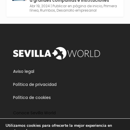
a grandes compañías e instituciones
https://tinyurl.com/yu5xhwjr
Abr 19, 2024
|
Publicar en página de inicio
,
Primera
línea
,
Rumbos
,
Desarrollo empresarial
Twitter
3
5
Cargar más
Aviso legal
Política de privacidad
Política de cookies
Conoce Sevilla World
Utilizamos cookies para ofrecerte la mejor experiencia en
Contacta