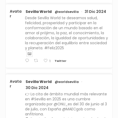
Avata
Sevilla World
31 Dic 2024
@worldsevilla
·
r
Desde Sevilla World te deseamos salud,
felicidad, prosperidad y participar en la
conformación de un mundo basado en el
amor al prójimo, la paz, el conocimiento, la
colaboración, la igualdad de oportunidades y
la recuperación del equilibrio entre sociedad
y planeta. #Feliz2025
Twitter
1
Avata
Sevilla World
@worldsevilla
·
r
30 Dic 2024
👉 La cita de ámbito mundial más relevante
en #Sevilla en 2025 es una cumbre
organizada por @ONU_es del 30 de junio al 3
de julio, con España @MAECgob como
anfitriona.