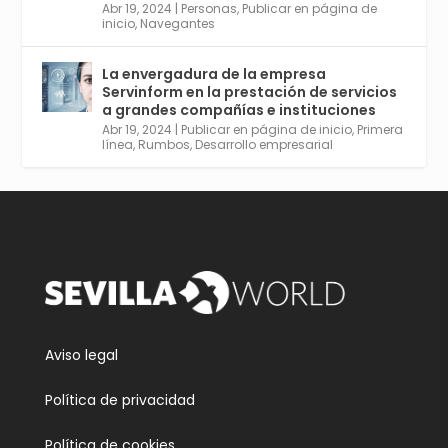
Aprovéchalo si vives en Sevilla capital o
Abr 19, 2024
|
Personas
,
Publicar en página de
provincia. Curso gratuito en Internet de las
inicio
,
Navegantes
Cosas, Inteligencia Artificial y Smart Cities
para Entornos 5G, Comienza en junio. El
La envergadura de la empresa
plazo acaba el 2 de mayo. Dota de gran
Servinform en la prestación de servicios
empleabilidad. Ver y enlace a inscripción:
a grandes compañías e instituciones
https://tinyurl.com/yu5xhwjr
Abr 19, 2024
|
Publicar en página de inicio
,
Primera
línea
,
Rumbos
,
Desarrollo empresarial
Twitter
3
5
Cargar más
Aviso legal
Política de privacidad
Política de cookies