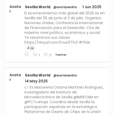
Avata
Sevilla World
1 Jun 2025
@worldsevilla
·
r
El acontecimiento más global del 2025 es en
Sevilla del 30 de junio al 3 de julio. Organiza
Naciones Unidas. Conferencia Internacional
de Financiación para el Desarrollo. Cita de
máximo nivel político, económico y social.
Te resumimos sus claves:
https://tinyurl.com/mur97fx3 #ffd4
4
Twitter
1
2
Avata
Sevilla World
@worldsevilla
·
r
14 May 2025
👉 Es Macarena Cristina Martínez Rodríguez,
investigadora del Instituto de
Microelectrónica de Sevilla @IMSECNM en
@PCTcartuja. Coordina desde Sevilla la
participación española en la estratégica
Plataforma de Diseño de Chips de la Unión