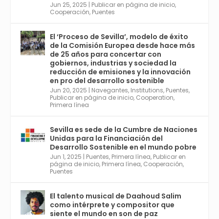
Jun 25, 2025
|
Publicar en página de inicio
,
Twitter
1
2
Cooperación
,
Puentes
El ‘Proceso de Sevilla’, modelo de éxito
de la Comisión Europea desde hace más
Avata
Sevilla World
@worldsevilla
·
de 25 años para concertar con
r
21 May 2024
gobiernos, industrias y sociedad la
Conoce a @mvbim, la empresa sevillana
reducción de emisiones y la innovación
que ha sido pionera en España en el uso de
en pro del desarrollo sostenible
la tecnología BIM para digitalizar e
Jun 20, 2025
|
Navegantes
,
Institutions
,
Puentes
,
Publicar en página de inicio
,
Cooperation
,
industrializar la arquitectura y la
Primera línea
construcción. Ver su dimensión
internacional en el reportaje de
@juanluispavon1 en @elCorreoWeb :
Sevilla es sede de la Cumbre de Naciones
https://tinyurl.com/yfa2h55p
Unidas para la Financiación del
Desarrollo Sostenible en el mundo pobre
Jun 1, 2025
|
Puentes
,
Primera línea
,
Publicar en
Twitter
2
6
página de inicio
,
Primera línea
,
Cooperación
,
Puentes
El talento musical de Daahoud Salim
Avata
Sevilla World
@worldsevilla
·
como intérprete y compositor que
r
30 Abr 2024
siente el mundo en son de paz