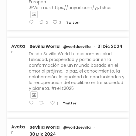
Europea.
🔎Ver más https://tinyurl.com/yjzfs6es
Twitter
2
3
Avata
Sevilla World
31 Dic 2024
@worldsevilla
·
r
Desde Sevilla World te deseamos salud,
felicidad, prosperidad y participar en la
conformación de un mundo basado en el
amor al prójimo, la paz, el conocimiento, la
colaboración, la igualdad de oportunidades y
la recuperación del equilibrio entre sociedad
y planeta. #Feliz2025
Twitter
1
Avata
Sevilla World
@worldsevilla
·
r
30 Dic 2024