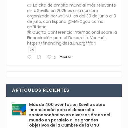
👉 La cita de ámbito mundial más relevante
en #Sevilla en 2025 es una cumbre
organizada por @ONU_es del 30 de junio al 3
de julio, con España @MAECgob como
anfitriona.
🌍 Cuarta Conferencia Internacional sobre la
Financiación para el Desarrollo. Ver más:
https://financing.desa.un.org/ffd4
Twitter
2
Avata
Sevilla World
1 Sep 2024
@worldsevilla
·
r
La temporada de congresos científicos
ARTÍCULOS RECIENTES
comienza en Sevilla este lunes 2 con la
Conferencia Internacional sobre Catálisis, y
con el Congreso de Parasitología. Del día 3 al
Más de 400 eventos en Sevilla sobre
6, Congreso de Metodología de Ciencias
financiación para el desarrollo
Sociales y la Salud; y los días 5 y 6 Jornadas
socioeconómico en diversas áreas del
de Economía Industrial.
mundo en paralelo a las grandes
objetivos de la Cumbre de la ONU
4