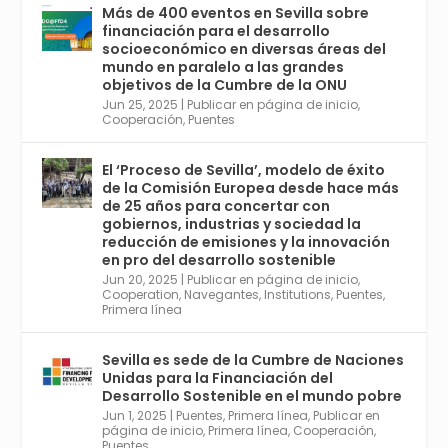
con el Congreso de Parasitología. Del día 3 al
Más de 400 eventos en Sevilla sobre
6, Congreso de Metodología de Ciencias
financiación para el desarrollo
Sociales y la Salud; y los días 5 y 6 Jornadas
socioeconómico en diversas áreas del
de Economía Industrial.
mundo en paralelo a las grandes
objetivos de la Cumbre de la ONU
4
Jun 25, 2025
|
Publicar en página de inicio
,
Twitter
1
2
Cooperación
,
Puentes
El ‘Proceso de Sevilla’, modelo de éxito
de la Comisión Europea desde hace más
Avata
Sevilla World
@worldsevilla
·
de 25 años para concertar con
r
21 May 2024
gobiernos, industrias y sociedad la
Conoce a @mvbim, la empresa sevillana
reducción de emisiones y la innovación
que ha sido pionera en España en el uso de
en pro del desarrollo sostenible
la tecnología BIM para digitalizar e
Jun 20, 2025
|
Publicar en página de inicio
,
Cooperation
,
Navegantes
,
Institutions
,
Puentes
,
industrializar la arquitectura y la
Primera línea
construcción. Ver su dimensión
internacional en el reportaje de
@juanluispavon1 en @elCorreoWeb :
Sevilla es sede de la Cumbre de Naciones
https://tinyurl.com/yfa2h55p
Unidas para la Financiación del
Desarrollo Sostenible en el mundo pobre
Jun 1, 2025
|
Puentes
,
Primera línea
,
Publicar en
Twitter
2
6
página de inicio
,
Primera línea
,
Cooperación
,
Puentes