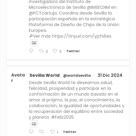
investigadora del Instituto de
Microelectrónica de Sevilla @IMSECNM en
@PCTcartuja. Coordina desde Sevilla la
participación española en la estratégica
Plataforma de Diseño de Chips de la Unión
Europea.
🔎Ver más https://tinyurl.com/yjzfs6es
Twitter
2
3
Avata
Sevilla World
31 Dic 2024
@worldsevilla
·
r
Desde Sevilla World te deseamos salud,
felicidad, prosperidad y participar en la
conformación de un mundo basado en el
amor al prójimo, la paz, el conocimiento, la
colaboración, la igualdad de oportunidades y
la recuperación del equilibrio entre sociedad
y planeta. #Feliz2025
Twitter
1