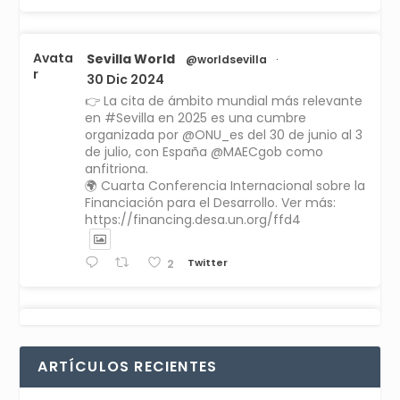
Avata
Sevilla World
@worldsevilla
·
r
30 Dic 2024
👉 La cita de ámbito mundial más relevante
en #Sevilla en 2025 es una cumbre
organizada por @ONU_es del 30 de junio al 3
de julio, con España @MAECgob como
anfitriona.
🌍 Cuarta Conferencia Internacional sobre la
Financiación para el Desarrollo. Ver más:
https://financing.desa.un.org/ffd4
Twitter
2
Avata
Sevilla World
1 Sep 2024
@worldsevilla
·
r
La temporada de congresos científicos
ARTÍCULOS RECIENTES
comienza en Sevilla este lunes 2 con la
Conferencia Internacional sobre Catálisis, y