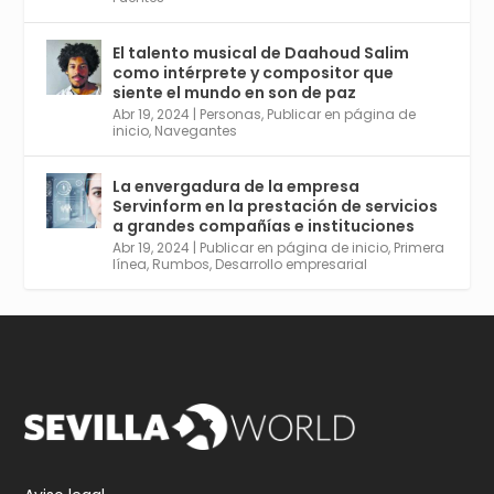
El talento musical de Daahoud Salim
Avata
Sevilla World
@worldsevilla
·
como intérprete y compositor que
r
30 Abr 2024
siente el mundo en son de paz
Aprovéchalo si vives en Sevilla capital o
Abr 19, 2024
|
Personas
,
Publicar en página de
provincia. Curso gratuito en Internet de las
inicio
,
Navegantes
Cosas, Inteligencia Artificial y Smart Cities
para Entornos 5G, Comienza en junio. El
La envergadura de la empresa
plazo acaba el 2 de mayo. Dota de gran
Servinform en la prestación de servicios
empleabilidad. Ver y enlace a inscripción:
a grandes compañías e instituciones
https://tinyurl.com/yu5xhwjr
Abr 19, 2024
|
Publicar en página de inicio
,
Primera
línea
,
Rumbos
,
Desarrollo empresarial
Twitter
3
5
Cargar más