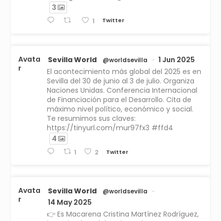
3
Twitter
1
Avata
Sevilla World
1 Jun 2025
@worldsevilla
·
r
El acontecimiento más global del 2025 es en
Sevilla del 30 de junio al 3 de julio. Organiza
Naciones Unidas. Conferencia Internacional
de Financiación para el Desarrollo. Cita de
máximo nivel político, económico y social.
Te resumimos sus claves:
https://tinyurl.com/mur97fx3 #ffd4
4
Twitter
1
2
Avata
Sevilla World
@worldsevilla
·
r
14 May 2025
👉 Es Macarena Cristina Martínez Rodríguez,