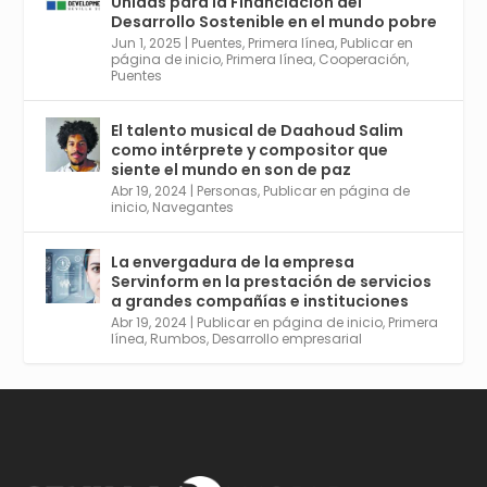
Unidas para la Financiación del
Desarrollo Sostenible en el mundo pobre
Jun 1, 2025
|
Puentes
,
Primera línea
,
Publicar en
Twitter
2
6
página de inicio
,
Primera línea
,
Cooperación
,
Puentes
El talento musical de Daahoud Salim
Avata
Sevilla World
@worldsevilla
·
como intérprete y compositor que
r
30 Abr 2024
siente el mundo en son de paz
Aprovéchalo si vives en Sevilla capital o
Abr 19, 2024
|
Personas
,
Publicar en página de
provincia. Curso gratuito en Internet de las
inicio
,
Navegantes
Cosas, Inteligencia Artificial y Smart Cities
para Entornos 5G, Comienza en junio. El
La envergadura de la empresa
plazo acaba el 2 de mayo. Dota de gran
Servinform en la prestación de servicios
empleabilidad. Ver y enlace a inscripción:
a grandes compañías e instituciones
https://tinyurl.com/yu5xhwjr
Abr 19, 2024
|
Publicar en página de inicio
,
Primera
línea
,
Rumbos
,
Desarrollo empresarial
Twitter
3
5
Cargar más