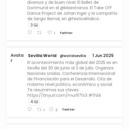
diversos y de buen nivel. El Ballet de
Dortmund en el @Maestranza. El Take Off
Dance Project de Johan Inger y la compañía
de Sergio Bernal, en @festivalitalica .
3
Twitter
1
Avata
Sevilla World
1 Jun 2025
@worldsevilla
·
r
El acontecimiento más global del 2025 es en
Sevilla del 30 de junio al 3 de julio. Organiza
Naciones Unidas. Conferencia Internacional
de Financiación para el Desarrollo. Cita de
máximo nivel político, económico y social.
Te resumimos sus claves:
https://tinyurl.com/mur97fx3 #ffd4
4
Twitter
1
2