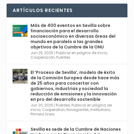
r
La temporada de congresos científicos
ARTÍCULOS RECIENTES
comienza en Sevilla este lunes 2 con la
Conferencia Internacional sobre Catálisis, y
con el Congreso de Parasitología. Del día 3 al
Más de 400 eventos en Sevilla sobre
6, Congreso de Metodología de Ciencias
financiación para el desarrollo
Sociales y la Salud; y los días 5 y 6 Jornadas
socioeconómico en diversas áreas del
de Economía Industrial.
mundo en paralelo a las grandes
objetivos de la Cumbre de la ONU
4
Jun 25, 2025
|
Publicar en página de inicio
,
Twitter
1
2
Cooperación
,
Puentes
El ‘Proceso de Sevilla’, modelo de éxito
de la Comisión Europea desde hace más
Avata
Sevilla World
@worldsevilla
·
de 25 años para concertar con
r
21 May 2024
gobiernos, industrias y sociedad la
Conoce a @mvbim, la empresa sevillana
reducción de emisiones y la innovación
que ha sido pionera en España en el uso de
en pro del desarrollo sostenible
la tecnología BIM para digitalizar e
Jun 20, 2025
|
Puentes
,
Publicar en página de
inicio
,
Cooperation
,
Navegantes
,
Institutions
,
industrializar la arquitectura y la
Primera línea
construcción. Ver su dimensión
internacional en el reportaje de
@juanluispavon1 en @elCorreoWeb :
Sevilla es sede de la Cumbre de Naciones
https://tinyurl.com/yfa2h55p