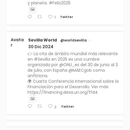
y planeta. #Feliz2025
Twitter
1
Avata
Sevilla World
@worldsevilla
·
r
30 Dic 2024
👉 La cita de ámbito mundial más relevante
en #Sevilla en 2025 es una cumbre
organizada por @ONU_es del 30 de junio al 3
de julio, con España @MAECgob como
anfitriona.
🌍 Cuarta Conferencia Internacional sobre la
Financiación para el Desarrollo. Ver más:
https://financing.desa.un.org/ffd4
Twitter
2
Avata
Sevilla World
1 Sep 2024
@worldsevilla
·