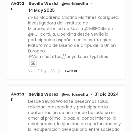
Avata
Sevilla World
@worldsevilla
·
r
14 May 2025
👉 Es Macarena Cristina Martínez Rodríguez,
investigadora del Instituto de
Microelectrónica de Sevilla @IMSECNM en
@PCTcartuja. Coordina desde Sevilla la
participación española en la estratégica
Plataforma de Diseño de Chips de la Unión
Europea.
🔎Ver más https://tinyurl.com/yjzfs6es
Twitter
2
3
Avata
Sevilla World
31 Dic 2024
@worldsevilla
·
r
Desde Sevilla World te deseamos salud,
felicidad, prosperidad y participar en la
conformación de un mundo basado en el
amor al prójimo, la paz, el conocimiento, la
colaboración, la igualdad de oportunidades y
la recuperación del equilibrio entre sociedad