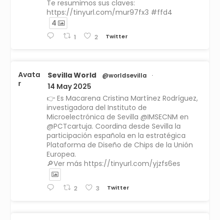
Te resumimos sus claves:
https://tinyurl.com/mur97fx3 #ffd4
4
Twitter
1
2
Avata
Sevilla World
@worldsevilla
·
r
14 May 2025
👉 Es Macarena Cristina Martínez Rodríguez,
investigadora del Instituto de
Microelectrónica de Sevilla @IMSECNM en
@PCTcartuja. Coordina desde Sevilla la
participación española en la estratégica
Plataforma de Diseño de Chips de la Unión
Europea.
🔎Ver más https://tinyurl.com/yjzfs6es
Twitter
2
3