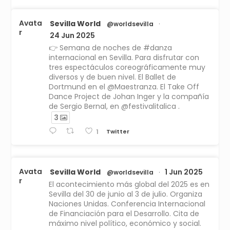
Avata
Sevilla World
@worldsevilla
·
r
24 Jun 2025
👉 Semana de noches de #danza
internacional en Sevilla. Para disfrutar con
tres espectáculos coreográficamente muy
diversos y de buen nivel. El Ballet de
Dortmund en el @Maestranza. El Take Off
Dance Project de Johan Inger y la compañía
de Sergio Bernal, en @festivalitalica .
3
Twitter
1
Avata
Sevilla World
1 Jun 2025
@worldsevilla
·
r
El acontecimiento más global del 2025 es en
Sevilla del 30 de junio al 3 de julio. Organiza
Naciones Unidas. Conferencia Internacional
de Financiación para el Desarrollo. Cita de
máximo nivel político, económico y social.