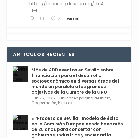
https://financing.desa.un.org/ffd4
Twitter
2
Avata
Sevilla World
1 Sep 2024
@worldsevilla
·
r
La temporada de congresos científicos
ARTÍCULOS RECIENTES
comienza en Sevilla este lunes 2 con la
Conferencia Internacional sobre Catálisis, y
con el Congreso de Parasitología. Del día 3 al
Más de 400 eventos en Sevilla sobre
6, Congreso de Metodología de Ciencias
financiación para el desarrollo
Sociales y la Salud; y los días 5 y 6 Jornadas
socioeconómico en diversas áreas del
de Economía Industrial.
mundo en paralelo a las grandes
objetivos de la Cumbre de la ONU
4
Jun 25, 2025
|
Publicar en página de inicio
,
Twitter
1
2
Cooperación
,
Puentes
El ‘Proceso de Sevilla’, modelo de éxito
de la Comisión Europea desde hace más
Avata
Sevilla World
@worldsevilla
·
de 25 años para concertar con
r
21 May 2024
gobiernos, industrias y sociedad la