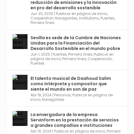
Conoce a @mvbim, la empresa sevillana
reducción de emisiones y la innovación
que ha sido pionera en España en el uso de
en pro del desarrollo sostenible
la tecnología BIM para digitalizar e
Jun 20, 2025
|
Publicar en página de inicio
,
Cooperation
,
Navegantes
,
Institutions
,
Puentes
,
industrializar la arquitectura y la
Primera línea
construcción. Ver su dimensión
internacional en el reportaje de
@juanluispavon1 en @elCorreoWeb :
Sevilla es sede de la Cumbre de Naciones
https://tinyurl.com/yfa2h55p
Unidas para la Financiación del
Desarrollo Sostenible en el mundo pobre
Jun 1, 2025
|
Puentes
,
Primera línea
,
Publicar en
Twitter
2
6
página de inicio
,
Primera línea
,
Cooperación
,
Puentes
El talento musical de Daahoud Salim
Avata
Sevilla World
@worldsevilla
·
como intérprete y compositor que
r
30 Abr 2024
siente el mundo en son de paz
Aprovéchalo si vives en Sevilla capital o
Abr 19, 2024
|
Personas
,
Publicar en página de
provincia. Curso gratuito en Internet de las
inicio
,
Navegantes
Cosas, Inteligencia Artificial y Smart Cities
para Entornos 5G, Comienza en junio. El
La envergadura de la empresa
plazo acaba el 2 de mayo. Dota de gran
Servinform en la prestación de servicios
empleabilidad. Ver y enlace a inscripción:
a grandes compañías e instituciones
https://tinyurl.com/yu5xhwjr
Abr 19, 2024
|
Publicar en página de inicio
,
Primera