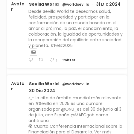
Avata
Sevilla World
31 Dic 2024
@worldsevilla
·
r
Desde Sevilla World te deseamos salud,
felicidad, prosperidad y participar en la
conformación de un mundo basado en el
amor al prójimo, la paz, el conocimiento, la
colaboración, la igualdad de oportunidades y
la recuperación del equilibrio entre sociedad
y planeta. #Feliz2025
Twitter
1
Avata
Sevilla World
@worldsevilla
·
r
30 Dic 2024
👉 La cita de ámbito mundial más relevante
en #Sevilla en 2025 es una cumbre
organizada por @ONU_es del 30 de junio al 3
de julio, con España @MAECgob como
anfitriona.
🌍 Cuarta Conferencia Internacional sobre la
Financiación para el Desarrollo. Ver más: